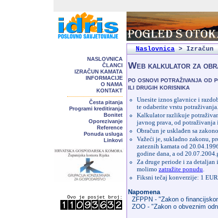
Naslovnica
>
Izračun 
NASLOVNICA
Web kalkulator za obr
ČLANCI
IZRAČUN KAMATA
INFORMACIJE
po osnovi potraživanja od 
O NAMA
ili drugih korisnika
KONTAKT
Unesite iznos glavnice i razdo
Česta pitanja
te odaberite vrstu potraživanja
Programi kreditiranja
Bonitet
Kalkulator razlikuje potraživa
Oporezivanje
javnog prava, od potraživanja
Reference
Obračun je usklađen sa zakon
Ponuda usluga
Važeći je, sukladno zakonu, p
Linkovi
zateznih kamata od 20.04.1996
godine dana, a od 20.07.2004.g
Za druge periode i za detaljan
molimo
zatražite ponudu
.
Fiksni tečaj konverzije: 1 E
Napomena
Ovo je posjet broj:
ZFPPN - "Zakon o financijskom 
ZOO - "Zakon o obveznim odnos