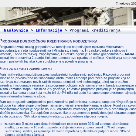
7. kolovoz 20
Naslovnica
>
Informacije
>
Programi kreditiranja
Programi dugoročnog kreditiranja poduzetnika
Programi razvoja malog gospodarstva temelje se na poticajnim mjerama Ministarstva
gospodarstva, rada i poduzetništva i Ministarstva turizma, Hrvatske banke za obnovu i
razvitak, Fonda za razvoj i zapošljavanje, Hrvatske agencije za malo gospodarstvo (HAMAG
poticajnim sredstvima županije i lokalne samouprave (gradova i općina). Kreditiranja se prov
putem poslovnih banaka koje su uključene u pojedine programe.
Fond za razvoj i zapošljavanje
Korisnici kredita mogu biti postojeći poduzetnici i poduzetnici početnici. Razvojni programi
odnose se prvensveno na financiranje obrta, malih i srednjih poduzeća za projekte koji se
zasnivaju na otvaranju novih radnih mjesta, primjeni novih tehnologija, a koji su pretežno
orijentirani na domaće resurse. Za programe poljoprivrede, šumarstva i ribarstva primjenjuje 
fiksna kamatna stopa u visini od 2% godišnje, za ostale programe primjenjuje se promjenjiva
poticajna kamatna stopa koja može biti do 4% niža od opće kamatne stope utvrđene najmanj
visini referentne kamatne stope.
Start up programi namijenjeni su poduzetnicima početnicima, kamatna stopa do 4%godišnje n
od opće kamatne stope utvrđene najmanje u visini referentne kamatne stope. Fond za razvoj 
zapošljavanje sudjeluje najviše do 75% vrijednosti investicije, preostalih 25% predstavlja vlast
učešće poduzetnika. Za uspješne poduzetnike programom su predviđene jednokratne potpo
u vidu otpisa do 70% iskorištenog kredita uz zadovoljenje slijedećih uvjeta:
za najmanje 5 stalno zaposlena djelatnika/ce potpora iznosi 30% od ukupno iskorištenog
kredita, za najmanje 10 stalno zaposlena djejelatnika/ce potpora iznosi 50% od ukupno
iskorištenog kredita, za njamanje 15 stalno zaposlena djelatnika/ce potpora iznosi 70% od
ukupno iskorištenog kredita