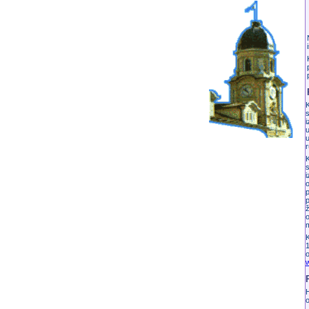
K
s
i
u
u
r
K
s
i
o
o
m
K
1
o
H