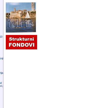
 10
nji
ija
od
vi,