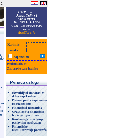
26.
IDRIS d.o.o.
Janeza Trdine 1
51000 Rijeka
Tel +385 51 317 300
GSM +385 98 928 8003
email
idris@idris.hr
Korisnik:
Lozinka:
),
Zapamti me
ode
Registrirajte se
Zaboravio sam lozinku
Ponuda usluga
se
Investicijski elaborati za
e u
dobivanje kredita
Planovi poslovanja malim
iža
poduzetnicima
i
Financijski konzalting
ito
Organizacija financijske
re
funkcije u poduzeću
Kontroling-upravljanje
poslovnim rezultatom
Financijsko
restrukturiranje poduzeća