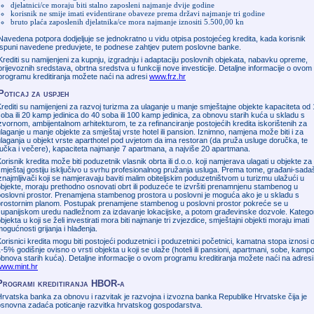
djelatnici/ce moraju biti stalno zaposleni najmanje dvije godine
korisnik ne smije imati evidentirane obaveze prema državi najmanje tri godine
bruto plaća zaposlenih djelatnika/ce mora najmanje iznositi 5.500,00 kn
Navedena potpora dodjeljuje se jednokratno u vidu otpisa postojećeg kredita, kada korisnik
ispuni navedene preduvjete, te podnese zahtjev putem poslovne banke.
Krediti su namijenjeni za kupnju, izgradnju i adaptaciju poslovnih objekata, nabavku opreme,
prijevoznih sredstava, obrtna sredstva u funkciji nove investicije. Detaljne informacije o ovom
programu kreditiranja možete naći na adresi
www.frz.hr
Poticaj za uspjeh
rediti su namijenjeni za razvoj turizma za ulaganje u manje smještajne objekte kapaciteta od
oba ili 20 kamp jedinica do 40 soba ili 100 kamp jedinica, za obnovu starih kuća u skladu s
zvornom, ambijentalnom arhitekturom, te za refinanciranje postojećih kredita iskorištenih za
laganje u manje objekte za smještaj vrste hotel ili pansion. Iznimno, namjena može biti i za
laganja u objekt vrste aparthotel pod uvjetom da ima restoran (da pruža usluge doručka, te
učka i večere), kapaciteta najmanje 7 apartmana, a najviše 20 apartmana.
orisnik kredita može biti poduzetnik vlasnik obrta ili d.o.o. koji namjerava ulagati u objekte za
mještaj gostiju isključivo u svrhu profesionalnog pružanja usluga. Prema tome, građani-sadaš
znajmljivači koji se namjeravaju baviti malim obiteljskim poduzetništvom u turizmu ulažući u
bjekte, moraju prethodno osnovati obrt ili poduzeće te izvršiti prenamnjenu stambenog u
poslovni prostor. Prenamjena stambenog prostora u poslovni je moguća ako je u skladu s
prostornim planom. Postupak prenamjene stambenog u poslovni prostor pokreće se u
županijskom uredu nadležnom za izdavanje lokacijske, a potom građevinske dozvole. Kategor
bjekta u koji se želi investirati mora biti najmanje tri zvjezdice, smještajni objekti moraju imati
ogućnosti grijanja i hlađenja.
orisnici kredita mogu biti postojeći poduzetnici i poduzetnici početnici, kamatna stopa iznosi 
-5% godišnje ovisno o vrsti objekta u koji se ulaže (hoteli ili pansioni, apartmani, sobe, kampo
bnova starih kuća). Detaljne informacije o ovom programu kreditiranja možete naći na adresi
www.mint.hr
Programi kreditiranja HBOR-a
rvatska banka za obnovu i razvitak je razvojna i izvozna banka Republike Hrvatske čija je
osnovna zadaća poticanje razvitka hrvatskog gospodarstva.