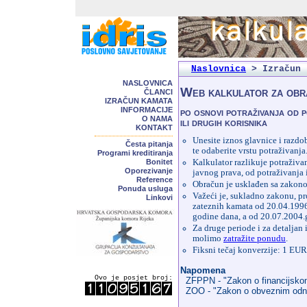
Naslovnica
>
Izračun 
NASLOVNICA
Web kalkulator za obr
ČLANCI
IZRAČUN KAMATA
INFORMACIJE
po osnovi potraživanja od 
O NAMA
ili drugih korisnika
KONTAKT
Unesite iznos glavnice i razdo
Česta pitanja
te odaberite vrstu potraživanja
Programi kreditiranja
Bonitet
Kalkulator razlikuje potraživa
Oporezivanje
javnog prava, od potraživanja
Reference
Obračun je usklađen sa zakon
Ponuda usluga
Važeći je, sukladno zakonu, p
Linkovi
zateznih kamata od 20.04.1996
godine dana, a od 20.07.2004.g
Za druge periode i za detaljan
molimo
zatražite ponudu
.
Fiksni tečaj konverzije: 1 E
Napomena
Ovo je posjet broj:
ZFPPN - "Zakon o financijskom 
ZOO - "Zakon o obveznim odnos