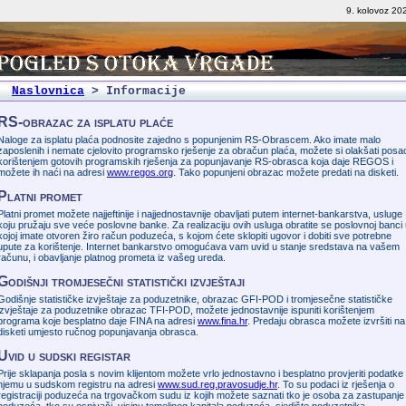
9. kolovoz 20
Naslovnica
>
Informacije
RS-obrazac za isplatu plaće
Naloge za isplatu plaća podnosite zajedno s popunjenim RS-Obrascem. Ako imate malo
zaposlenih i nemate cjelovito programsko rješenje za obračun plaća, možete si olakšati posa
korištenjem gotovih programskih rješenja za popunjavanje RS-obrasca koja daje REGOS i
možete ih naći na adresi
www.regos.org
. Tako popunjeni obrazac možete predati na disketi.
Platni promet
Platni promet možete najjeftinije i najjednostavnije obavljati putem internet-bankarstva, usluge
koju pružaju sve veće poslovne banke. Za realizaciju ovih usluga obratite se poslovnoj banci
kojoj imate otvoren žiro račun poduzeća, s kojom ćete sklopiti ugovor i dobiti sve potrebne
upute za korištenje. Internet bankarstvo omogućava vam uvid u stanje sredstava na vašem
računu, i obavljanje platnog prometa iz vašeg ureda.
Godišnji tromjesečni statistički izvještaji
Godišnje statističke izvještaje za poduzetnike, obrazac GFI-POD i tromjesečne statističke
izvještaje za poduzetnike obrazac TFI-POD, možete jednostavnije ispuniti korištenjem
programa koje besplatno daje FINA na adresi
www.fina.hr
. Predaju obrasca možete izvršiti na
disketi umjesto ručnog popunjavanja obrasca.
Uvid u sudski registar
Prije sklapanja posla s novim klijentom možete vrlo jednostavno i besplatno provjeriti podatke
njemu u sudskom registru na adresi
www.sud.reg.pravosudje.hr
. To su podaci iz rješenja o
registraciji poduzeća na trgovačkom sudu iz kojih možete saznati tko je osoba za zastupanje