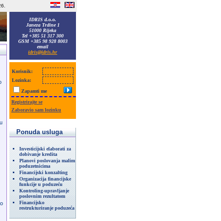
26.
IDRIS d.o.o.
Janeza Trdine 1
51000 Rijeka
Tel +385 51 317 300
GSM +385 98 928 8003
email
idris@idris.hr
Korisnik:
Lozinka:
o
Zapamti me
Registrirajte se
Zaboravio sam lozinku
 u
Ponuda usluga
Investicijski elaborati za
dobivanje kredita
Planovi poslovanja malim
poduzetnicima
Financijski konzalting
Organizacija financijske
funkcije u poduzeću
Kontroling-upravljanje
poslovnim rezultatom
Financijsko
 o
restrukturiranje poduzeća