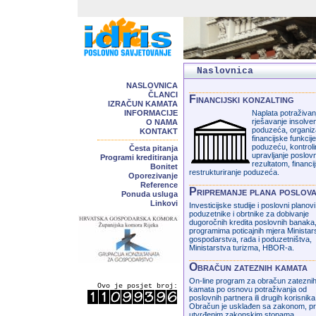
Naslovnica
NASLOVNICA
ČLANCI
Financijski konzalting
IZRAČUN KAMATA
INFORMACIJE
Naplata potraživan
rješavanje insolven
O NAMA
poduzeća, organiz
KONTAKT
financijske funkcije
poduzeću, kontroli
Česta pitanja
upravljanje poslov
Programi kreditiranja
rezultatom, financi
Bonitet
restrukturiranje poduzeća.
Oporezivanje
Reference
Pripremanje plana poslov
Ponuda usluga
Linkovi
Investicijske studije i poslovni planov
poduzetnike i obrtnike za dobivanje
dugoročnih kredita poslovnih banaka
programima poticajnih mjera Ministar
gospodarstva, rada i poduzetništva,
Ministarstva turizma, HBOR-a.
Obračun zateznih kamata
On-line program za obračun zatezni
Ovo je posjet broj:
kamata po osnovu potraživanja od
poslovnih partnera ili drugih korisnika
Obračun je usklađen sa zakonom, p
utvrđenim zakonskim stopama.