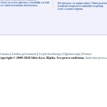
Unosi se iznos glavnice i razdoblje za koje
RS-obrazac za isplatu plaće. Platni promet
se zatezna kamata obračunava.
Godišnji tromjesečni statistički izvještaji.
Uvid u sudski registar.
O nama
|
Zaštita privatnosti
|
Uvjeti korištenja
|
Oglašavanje
|
Pomoć
opyright © 2009-2026 Idris d.o.o. Rijeka. Sva prava zadržana.
Autorska prava
.