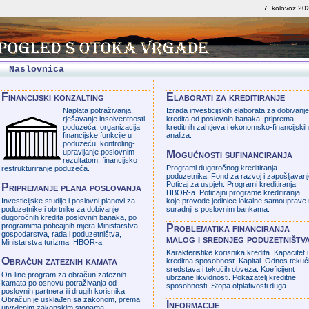
7. kolovoz 20
Naslovnica
Financijski konzalting
Elaborati za kreditiranje
Naplata potraživanja,
Izrada investicijskih elaborata za dobivanje
rješavanje insolventnosti
kredita od poslovnih banaka, priprema
poduzeća, organizacija
kreditnih zahtjeva i ekonomsko-financijskih
financijske funkcije u
analiza.
poduzeću, kontroling-
upravljanje poslovnim
Mogućnosti sufinanciranja
rezultatom, financijsko
Programi dugoročnog kreditiranja
restrukturiranje poduzeća.
poduzetnika. Fond za razvoj i zapošljavanj
Poticaj za uspjeh. Programi kreditiranja
Pripremanje plana poslovanja
HBOR-a. Poticajni programe kreditiranja
Investicijske studije i poslovni planovi za
koje provode jedinice lokalne samouprave 
poduzetnike i obrtnike za dobivanje
suradnji s poslovnim bankama.
dugoročnih kredita poslovnih banaka, po
programima poticajnih mjera Ministarstva
Problematika financiranja
gospodarstva, rada i poduzetništva,
malog i srednjeg poduzetništv
Ministarstva turizma, HBOR-a.
Karakteristike korisnika kredita. Kapacitet i
Obračun zateznih kamata
kreditna sposobnost. Kapital. Odnos tekuć
sredstava i tekućih obveza. Koeficijent
On-line program za obračun zateznih
ubrzane likvidnosti. Pokazatelj kreditne
kamata po osnovu potraživanja od
sposobnosti. Stopa otplativosti duga.
poslovnih partnera ili drugih korisnika.
Obračun je usklađen sa zakonom, prema
Informacije
utvrđenim zakonskim stopama.