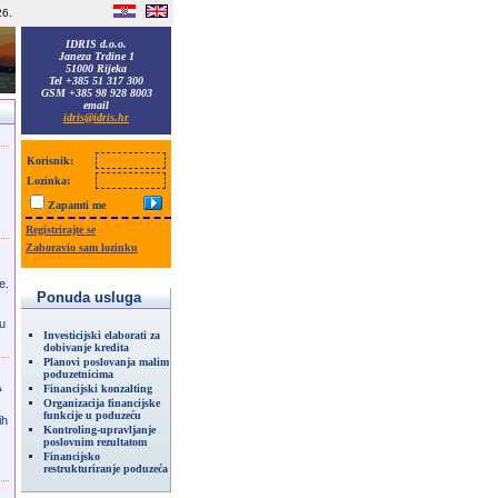
26.
IDRIS d.o.o.
Janeza Trdine 1
51000 Rijeka
Tel +385 51 317 300
GSM +385 98 928 8003
email
idris@idris.hr
Korisnik:
Lozinka:
Zapamti me
Registrirajte se
Zaboravio sam lozinku
e.
Ponuda usluga
u
Investicijski elaborati za
dobivanje kredita
Planovi poslovanja malim
poduzetnicima
a
Financijski konzalting
Organizacija financijske
funkcije u poduzeću
ih
Kontroling-upravljanje
poslovnim rezultatom
Financijsko
restrukturiranje poduzeća