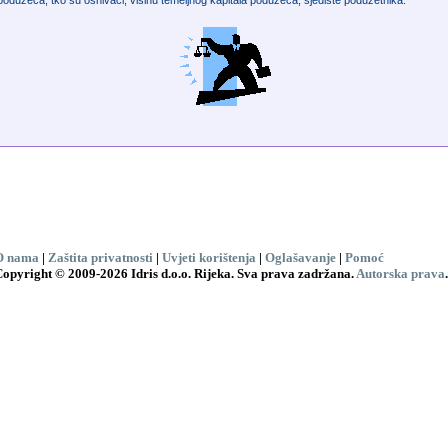
poduzeća, tko su osnivači, visinu temeljnog kapitala poduzeća, sjedište poduzetnika.
O nama
|
Zaštita privatnosti
|
Uvjeti korištenja
|
Oglašavanje
|
Pomoć
opyright © 2009-2026 Idris d.o.o. Rijeka. Sva prava zadržana.
Autorska prava
.