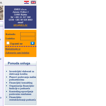
26.
IDRIS d.o.o.
Janeza Trdine 1
51000 Rijeka
Tel +385 51 317 300
GSM +385 98 928 8003
email
idris@idris.hr
Korisnik:
Lozinka:
o
Zapamti me
Registrirajte se
Zaboravio sam lozinku
 u
Ponuda usluga
Investicijski elaborati za
dobivanje kredita
Planovi poslovanja malim
poduzetnicima
Financijski konzalting
Organizacija financijske
funkcije u poduzeću
Kontroling-upravljanje
poslovnim rezultatom
Financijsko
 o
restrukturiranje poduzeća