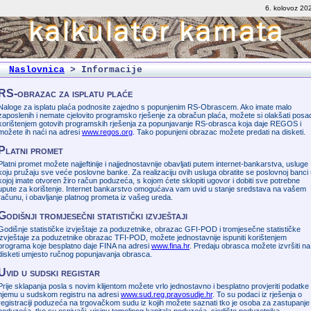
6. kolovoz 20
Naslovnica
>
Informacije
RS-obrazac za isplatu plaće
Naloge za isplatu plaća podnosite zajedno s popunjenim RS-Obrascem. Ako imate malo
zaposlenih i nemate cjelovito programsko rješenje za obračun plaća, možete si olakšati posa
korištenjem gotovih programskih rješenja za popunjavanje RS-obrasca koja daje REGOS i
možete ih naći na adresi
www.regos.org
. Tako popunjeni obrazac možete predati na disketi.
Platni promet
Platni promet možete najjeftinije i najjednostavnije obavljati putem internet-bankarstva, usluge
koju pružaju sve veće poslovne banke. Za realizaciju ovih usluga obratite se poslovnoj banci
kojoj imate otvoren žiro račun poduzeća, s kojom ćete sklopiti ugovor i dobiti sve potrebne
upute za korištenje. Internet bankarstvo omogućava vam uvid u stanje sredstava na vašem
računu, i obavljanje platnog prometa iz vašeg ureda.
Godišnji tromjesečni statistički izvještaji
Godišnje statističke izvještaje za poduzetnike, obrazac GFI-POD i tromjesečne statističke
izvještaje za poduzetnike obrazac TFI-POD, možete jednostavnije ispuniti korištenjem
programa koje besplatno daje FINA na adresi
www.fina.hr
. Predaju obrasca možete izvršiti na
disketi umjesto ručnog popunjavanja obrasca.
Uvid u sudski registar
Prije sklapanja posla s novim klijentom možete vrlo jednostavno i besplatno provjeriti podatke
njemu u sudskom registru na adresi
www.sud.reg.pravosudje.hr
. To su podaci iz rješenja o
registraciji poduzeća na trgovačkom sudu iz kojih možete saznati tko je osoba za zastupanje