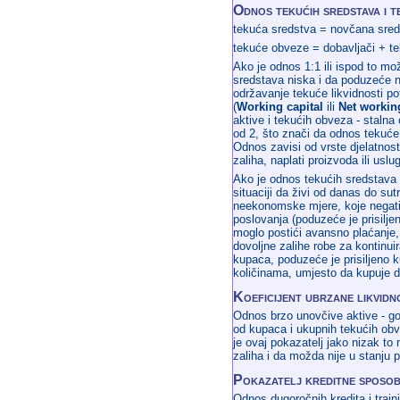
Odnos tekućih sredstava i t
tekuća sredstva = novčana sred
tekuće obveze = dobavljači + te
Ako je odnos 1:1 ili ispod to mo
sredstava niska i da poduzeće ne
održavanje tekuće likvidnosti po
(
Working capital
ili
Net working
aktive i tekućih obveza - stalna o
od 2, što znači da odnos tekuće 
Odnos zavisi od vrste djelatnosti
zaliha, naplati proizvoda ili uslu
Ako je odnos tekućih sredstava 
situaciji da živi od danas do sutr
neekonomske mjere, koje negativn
poslovanja (poduzeće je prisilje
moglo postići avansno plaćanje, 
dovoljne zalihe robe za kontinui
kupaca, poduzeće je prisiljeno 
količinama, umjesto da kupuje d
Koeficijent ubrzane likvidn
Odnos brzo unovčive aktive - goto
od kupaca i ukupnih tekućih obv
je ovaj pokazatelj jako nizak t
zaliha i da možda nije u stanju 
Pokazatelj kreditne sposob
Odnos dugoročnih kredita i trajn