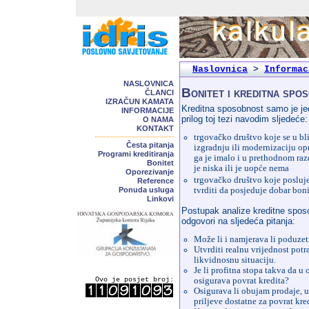
Naslovnica
>
Informac
NASLOVNICA
Bonitet i kreditna spo
ČLANCI
IZRAČUN KAMATA
Kreditna sposobnost samo je je
INFORMACIJE
prilog toj tezi navodim sljedeće:
O NAMA
KONTAKT
trgovačko društvo koje se u bli
Česta pitanja
izgradnju ili modernizaciju opr
Programi kreditiranja
ga je imalo i u prethodnom raz
Bonitet
je niska ili je uopće nema
Oporezivanje
trgovačko društvo koje posluje 
Reference
Ponuda usluga
tvrditi da posjeduje dobar bon
Linkovi
Postupak analize kreditne sposo
odgovori na sljedeća pitanja:
Može li i namjerava li poduzet
Utvrditi realnu vrijednost potra
likvidnosnu situaciju.
Je li profitna stopa takva da u
Ovo je posjet broj:
osigurava povrat kredita?
Osigurava li obujam prodaje, u
priljeve dostatne za povrat kre