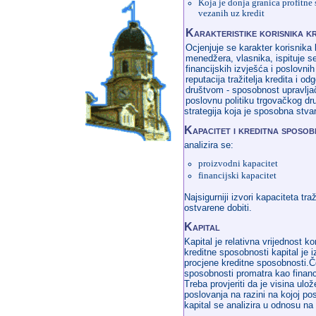
Koja je donja granica profitne
vezanih uz kredit
Karakteristike korisnika kr
Ocjenjuje se karakter korisnika 
menedžera, vlasnika, ispituje s
financijskih izvješća i poslovnih
reputacija tražitelja kredita i o
društvom - sposobnost upravljač
poslovnu politiku trgovačkog druš
strategija koja je sposobna stvara
Kapacitet i kreditna sposo
analizira se:
proizvodni kapacitet
financijski kapacitet
Najsigurniji izvori kapaciteta traž
ostvarene dobiti.
Kapital
Kapital je relativna vrijednost k
kreditne sposobnosti kapital je 
procjene kreditne sposobnosti.Č
sposobnosti promatra kao financi
Treba provjeriti da je visina ulo
poslovanja na razini na kojoj pos
kapital se analizira u odnosu na