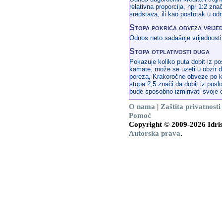
relativna proporcija, npr 1:2 zna
sredstava, ili kao postotak u o
Stopa pokrića obveza vrije
Odnos neto sadašnje vrijednosti
Stopa otplativosti duga
Pokazuje koliko puta dobit iz po
kamate, može se uzeti u obzir do
poreza, Krakoročne obveze po kr
stopa 2,5 znači da dobit iz pos
bude sposobno izmirivati svoje 
O nama
|
Zaštita privatnosti
Pomoć
Copyright © 2009-2026 Idris
Autorska prava
.