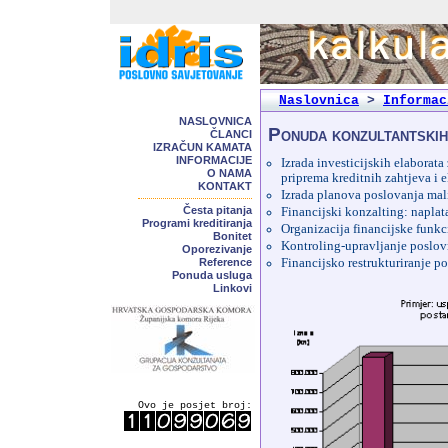
Naslovnica
>
Informac
NASLOVNICA
Ponuda konzultantskih
ČLANCI
IZRAČUN KAMATA
INFORMACIJE
Izrada investicijskih elaborat
O NAMA
priprema kreditnih zahtjeva i 
KONTAKT
Izrada planova poslovanja mal
Česta pitanja
Financijski konzalting: naplat
Programi kreditiranja
Organizacija financijske funk
Bonitet
Kontroling-upravljanje poslo
Oporezivanje
Reference
Financijsko restrukturiranje p
Ponuda usluga
Linkovi
Ovo je posjet broj: