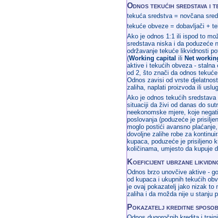
Odnos tekućih sredstava i t
tekuća sredstva = novčana sred
tekuće obveze = dobavljači + te
Ako je odnos 1:1 ili ispod to mo
sredstava niska i da poduzeće ne
održavanje tekuće likvidnosti po
(
Working capital
ili
Net working
aktive i tekućih obveza - stalna o
od 2, što znači da odnos tekuće 
Odnos zavisi od vrste djelatnosti
zaliha, naplati proizvoda ili uslu
Ako je odnos tekućih sredstava 
situaciji da živi od danas do sutr
neekonomske mjere, koje negativn
poslovanja (poduzeće je prisilje
moglo postići avansno plaćanje, 
dovoljne zalihe robe za kontinui
kupaca, poduzeće je prisiljeno 
količinama, umjesto da kupuje d
Koeficijent ubrzane likvidn
Odnos brzo unovčive aktive - goto
od kupaca i ukupnih tekućih obv
je ovaj pokazatelj jako nizak t
zaliha i da možda nije u stanju 
Pokazatelj kreditne sposob
Odnos dugoročnih kredita i trajn