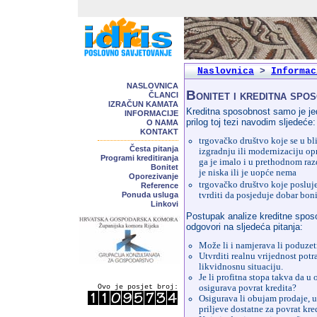
Naslovnica
>
Informac
NASLOVNICA
Bonitet i kreditna spo
ČLANCI
IZRAČUN KAMATA
Kreditna sposobnost samo je je
INFORMACIJE
prilog toj tezi navodim sljedeće:
O NAMA
KONTAKT
trgovačko društvo koje se u bli
Česta pitanja
izgradnju ili modernizaciju opr
Programi kreditiranja
ga je imalo i u prethodnom raz
Bonitet
je niska ili je uopće nema
Oporezivanje
trgovačko društvo koje posluje 
Reference
Ponuda usluga
tvrditi da posjeduje dobar bon
Linkovi
Postupak analize kreditne sposo
odgovori na sljedeća pitanja:
Može li i namjerava li poduzet
Utvrditi realnu vrijednost potra
likvidnosnu situaciju.
Je li profitna stopa takva da u
Ovo je posjet broj:
osigurava povrat kredita?
Osigurava li obujam prodaje, u
priljeve dostatne za povrat kre