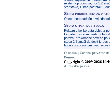
relativna proporcija, npr 1:2 zna
sredstava, ili kao postotak u o
Stopa pokrića obveza vrije
Odnos neto sadašnje vrijednosti
Stopa otplativosti duga
Pokazuje koliko puta dobit iz po
kamate, može se uzeti u obzir do
poreza, Krakoročne obveze po kr
stopa 2,5 znači da dobit iz pos
bude sposobno izmirivati svoje 
O nama
|
Zaštita privatnosti
Pomoć
Copyright © 2009-2026 Idris
Autorska prava
.