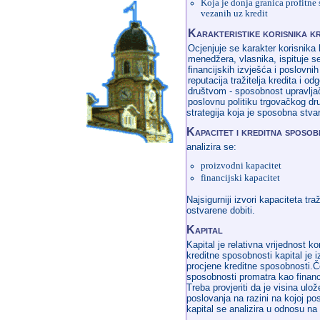
Koja je donja granica profitne
vezanih uz kredit
Karakteristike korisnika kr
Ocjenjuje se karakter korisnika 
menedžera, vlasnika, ispituje s
financijskih izvješća i poslovnih
reputacija tražitelja kredita i o
društvom - sposobnost upravljač
poslovnu politiku trgovačkog druš
strategija koja je sposobna stvara
Kapacitet i kreditna sposo
analizira se:
proizvodni kapacitet
financijski kapacitet
Najsigurniji izvori kapaciteta traž
ostvarene dobiti.
Kapital
Kapital je relativna vrijednost k
kreditne sposobnosti kapital je 
procjene kreditne sposobnosti.Č
sposobnosti promatra kao financi
Treba provjeriti da je visina ulo
poslovanja na razini na kojoj pos
kapital se analizira u odnosu na