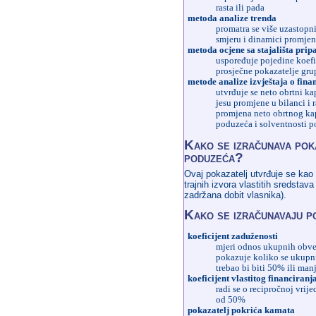
rasta ili pada
metoda analize trenda
promatra se više uzastopni
smjeru i dinamici promje
metoda ocjene sa stajališta pripa
uspoređuje pojedine koefi
prosječne pokazatelje gru
metode analize izvještaja o fina
utvrđuje se neto obrtni ka
jesu promjene u bilanci i 
promjena neto obrtnog kapi
poduzeća i solventnosti p
Kako se izračunava pok
poduzeća?
Ovaj pokazatelj utvrđuje se kao
trajnih izvora vlastitih sredstav
zadržana dobit vlasnika).
Kako se izračunavaju p
koeficijent zaduženosti
mjeri odnos ukupnih obve
pokazuje koliko se ukupnih
trebao bi biti 50% ili manj
koeficijent vlastitog financiranj
radi se o recipročnoj vrije
od 50%
pokazatelj pokrića kamata