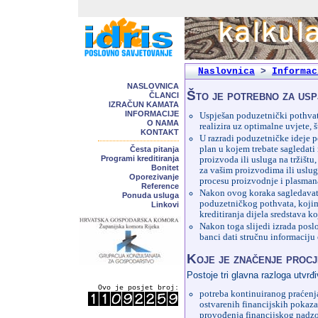
Naslovnica
>
Informac
NASLOVNICA
Što je potrebno za usp
ČLANCI
IZRAČUN KAMATA
INFORMACIJE
Uspješan poduzetnički pothvat j
O NAMA
realizira uz optimalne uvjete, š
KONTAKT
U razradi poduzetničke ideje p
plan u kojem trebate sagledat
Česta pitanja
Programi kreditiranja
proizvoda ili usluga na tržištu
Bonitet
za vašim proizvodima ili uslug
Oporezivanje
procesu proizvodnje i plasmana
Reference
Nakon ovog koraka sagledavate
Ponuda usluga
poduzetničkog pothvata, kojim
Linkovi
kreditiranja dijela sredstava k
Nakon toga slijedi izrada posl
banci dati stručnu informaciju
Koje je značenje procj
Postoje tri glavna razloga utvrđ
Ovo je posjet broj:
potreba kontinuiranog praćenja 
ostvarenih financijskih pokazat
provođenja financijskog nadz