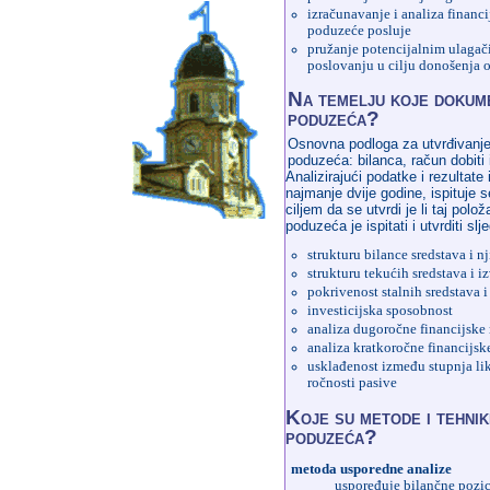
izračunavanje i analiza financ
poduzeće posluje
pružanje potencijalnim ulagači
poslovanju u cilju donošenja 
Na temelju koje dokume
poduzeća?
Osnovna podloga za utvrđivanje 
poduzeća: bilanca, račun dobiti 
Analizirajući podatke i rezultat
najmanje dvije godine, ispituje s
ciljem da se utvrdi je li taj polo
poduzeća je ispitati i utvrditi slj
strukturu bilance sredstava i n
strukturu tekućih sredstava i i
pokrivenost stalnih sredstava i
investicijska sposobnost
analiza dugoročne financijske
analiza kratkoročne financijsk
usklađenost između stupnja lik
ročnosti pasive
Koje su metode i tehni
poduzeća?
metoda usporedne analize
uspoređuje bilančne pozic